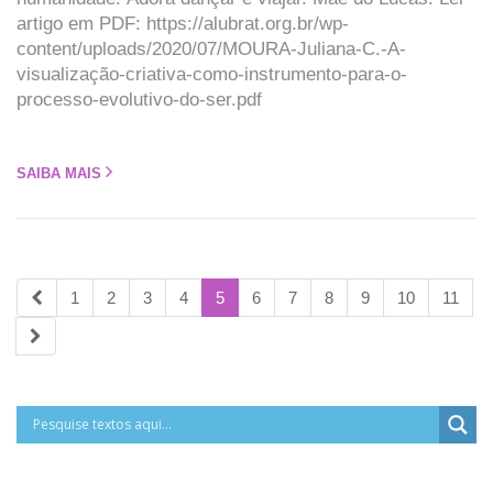
artigo em PDF: https://alubrat.org.br/wp-
content/uploads/2020/07/MOURA-Juliana-C.-A-
visualização-criativa-como-instrumento-para-o-
processo-evolutivo-do-ser.pdf
SAIBA MAIS
1
2
3
4
5
6
7
8
9
10
11