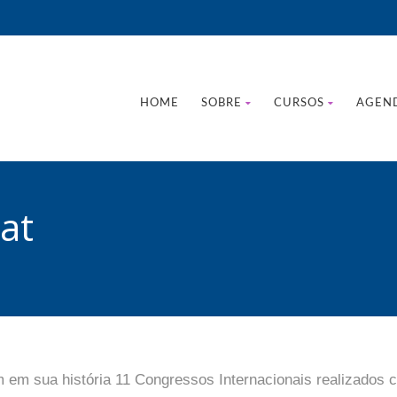
HOME
SOBRE
CURSOS
AGEN
at
m em sua história 11 Congressos Internacionais realizados 