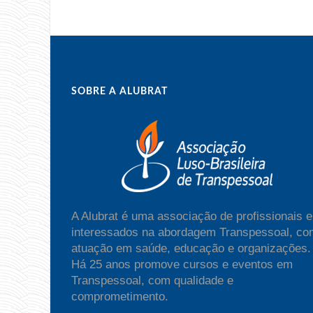
SOBRE A ALUBRAT
A Alubrat é uma associação de profissionais e
interessados na abordagem Transpessoal, co
atuação em saúde, educação e organizações.
Há 25 anos promove cursos e eventos em
Transpessoal, com qualidade e
comprometimento.