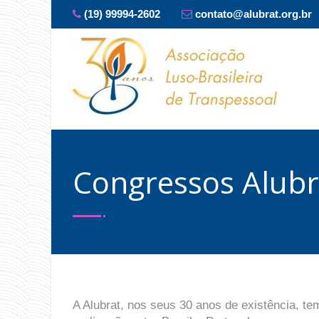
(19) 99994-2602
contato@alubrat.org.br
Congressos Alubr
A Alubrat, nos seus 30 anos de existência, te