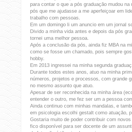
para contar o que a pós graduação mudou na 
pós que me ajudasse a me aperfeiçoar em lide
trabalho com pessoas.
Em um domingo li um anuncio em um jornal sob
Divido a minha vida antes e depois da pós gra
tornei uma melhor pessoa.
Após a conclusão da pós, ainda fiz MBA na m
como se fosse um chamado, pois sempre goste
hobby.
Em 2013 ingressei na minha segunda graduação
Durante todos estes anos, atuo na minha prim
números, projetos e processos, com grande 
no mesmo assunto que atuo.
Apesar de ser reconhecida na minha área (ec
entender o outro, me fez ser um a pessoa co
Ainda continuo com minhas mandalas, e també
em psicologia escolhi gestalt como atuação, 
Gostaria muito de poder contribuir com novo
fico disponível para ser docente de um assun