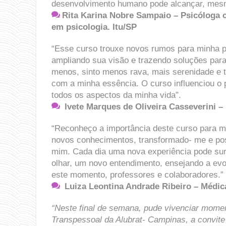
desenvolvimento humano pode alcançar, mesmo
Rita Karina Nobre Sampaio – Psicóloga cl
em psicologia. Itu/SP
“Esse curso trouxe novos rumos para minha pr
ampliando sua visão e trazendo soluções par
menos, sinto menos rava, mais serenidade e t
com a minha essência. O curso influenciou o
todos os aspectos da minha vida”.
Ivete Marques de Oliveira Casseverini –
“Reconheço a importância deste ​c​urso para m
novos conhecimentos, transformado​-​ me e po
mim. Cada dia uma nova experiência pode surg
olhar, um novo entendimento, ensejando a evol
este momento, professores e colaboradores.”
Luiza Leontina Andrade Ribeiro – Médic
“Neste final de semana, pude vivenciar momen
Transpessoal da Alubrat- Campinas, a convite