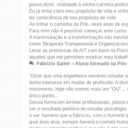
posso dizer, vitalidade ​à​ minha carreira profis
Eu já tinha claro meu propósito de​ ​vida e v
ter consciência de seu propósito de vida.
Ao trilhar o caminho da ​P​ós, reuni anos de 
Para mim não é possível começar este curso 
A transmutação e a transformação são inevitá
como Terapeuta Transpessoal e Organizaciona
Levar as premissas da AIT com base na Psicol
aqueles que me permitem mostrar meu trabalh
F​abrizio Saiter
– Aluno formado na Pós 
“Dizer que uma engenheira resolveu estudar p
tenho interesse em mudar de profissão. A div
movimento, hoje não somos mais um “OU”… ou
único ponto…
Dessa forma em termos profissionais, posso 
ver o resultado positivo de estudar psicolog
o ser humano que a fabricou, com o humano q
qual área atua, sempre haverá o contato hum