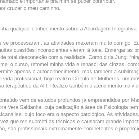
chamado é importante pra mim se puder contribuir.
por cruzar o meu caminho.
nha qualquer conhecimento sobre a Abordagem Integrativa T
s se processaram, as atividades mexeram muito comigo. Eu 
muitas questões inconscientes vieram à tona. Enxergar as p
to de total desconexão com a realidade. Como diria Jung: “n
mei o curso, retomei minha vida e renasci das cinzas, como
ermite apenas o autoconhecimento, mas também a sublimaç
a vida profissional, hoje realizo Círculo de Mulheres, um 
o terapêutico da AIT. Realizo também o atendimento indivi
 conteúdo vem de estudos profundos já empreendidos por Ma
ora Vera Saldanha, cuja dedicação à área da Psicologia tem 
icanálise, cujo foco era o aspecto patológico. As atividad
vez que me submeti às técnicas e causaram grande impacto
ão, são profissionais extremamente competentes e proporci