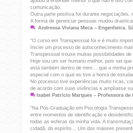
ajudou a entender melhor o que não é dito co
comunicação.
Outra parte positiva foi durante negociações
A forma de gerenciar pessoas mudou drastica
Andressa Viviana Meca
– Engenheira. S
“O curso em Transpessoal foi e é muito impo
Iniciei um processo de autoconhecimento mais
Transpessoal trouxe muitas possibilidades de
Hoje sou um ser humano melhor, pois sei que p
está também dentro de mim… que a minha pro
especial com o qual eu tive a honra de estudar
No processo tive experiências muito ricas, c
de acordo com suas vivências e ampliasse sua
Isabel Patrício Marques
– Professora de 
“Na Pós-Graduação em Psicologia Transpessoa
entre momentos de identificação e desidentif
todas as esferas da minha vida. A transmutaç
cidadã, do espírito… Um dos maiores presente