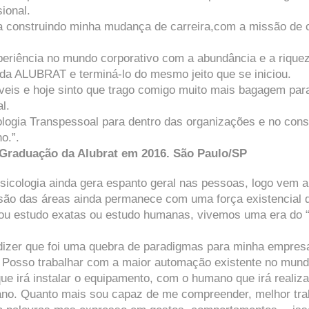
sional.
inha construindo minha mudança de carreira​,com a missão d
experiência no mundo corporativo com a abundância e a riqu
da ALUBRAT e terminá-lo do mesmo jeito que se iniciou.
veis e hoje sinto que trago comigo muito mais bagagem par
l.
ogia Transpessoal para dentro das organizações e no consul
o.”.
Graduação da Alubrat em 201​6. São Paulo/SP
sicologia ainda gera espanto geral nas pessoas, logo vem a
isão das áreas ainda permanece com uma força existencial qu
 estudo exatas ou estudo humanas, vivemos uma era do “E
dizer que foi uma quebra de paradigmas para minha empresa
ia. Posso trabalhar com a maior automação existente no mu
ue irá instalar o equipamento, com o humano que irá reali
ano. Quanto mais sou capaz de me compreender, melhor trab