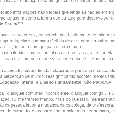
m palavras mas expresso em gestos, comportamentos… isso p
, recebo informações não verbais que ainda eu não as enxer
mente assim como a forma que eu atuo para desenvolver a 
ão Paulo/SP
rtante. Neste curso , eu percebi que havia muito de mim m
 apurado, claro que nada fácil dá de cara com a sombra, a
 aplicação tanto comigo quanto com o outro.
osso iluminar meus cantinhos escuros, abraçá-los, aceitá-l
fissão faz com que eu me veja e me eduque… Sou muito gr
.
om atividades diversificadas elaboradas para que o educando
 percepção de mundo, ressignificando acontecimentos traum
Educação Infantil e Ensino Fundamental. São Paulo/SP
l, dialoguei com meu inconsciente, dialoguei comigo… Fui 
icação, fui me transformando, mais do que isso, me transmu
ão da pessoa,levou a mudança da psicóloga, da professora, d
s, do curso, foi o encontro com a beleza do ser humano, c