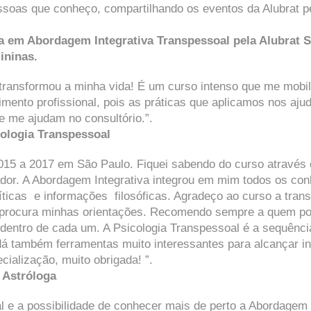
soas que conheço, compartilhando os eventos da Alubrat pe
da em Abordagem Integrativa Transpessoal pela Alubrat
ininas.
transformou a minha vida! É um curso intenso que me mobi
ento profissional, pois as práticas que aplicamos nos aj
 me ajudam no consultório.”.
cologia Transpessoal
2015 a 2017 em São Paulo. Fiquei sabendo do curso através
ador. ​A Abordagem Integrativa integrou em mim todos os co
íticas e informações filosóficas. ​Agradeço ao curso a tr
 procura minhas orientações. ​Recomendo sempre a quem p
entro de cada um. ​A Psicologia Transpessoal é a sequênci
 dá também ferramentas muito interessantes para alcançar in
cialização, muito obrigada! ”.
 Astróloga
al e a possibilidade de conhecer mais de perto a Abordagem