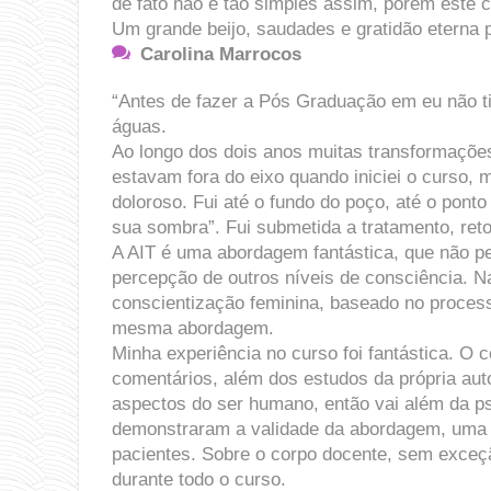
de fato não é tão simples assim, porem este 
Um grande beijo, saudades e gratidão eterna 
Carolina Marrocos
“Antes de fazer a Pós Graduação em eu não ti
águas.
Ao longo dos dois anos muitas transformaçõe
estavam fora do eixo quando iniciei o curso, 
doloroso. Fui até o fundo do poço, até o pon
sua sombra”. Fui submetida a tratamento, reto
A AIT é uma abordagem fantástica, que não p
percepção de outros níveis de consciência. N
conscientização feminina, baseado no process
mesma abordagem.
Minha experiência no curso foi fantástica. O
comentários, além dos estudos da própria aut
aspectos do ser humano, então vai além da ps
demonstraram a validade da abordagem, uma 
pacientes. Sobre o corpo docente, sem exceç
durante todo o curso.