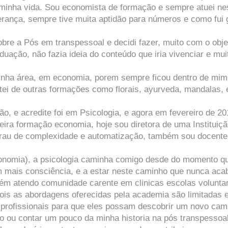
minha vida. Sou economista de formação e sempre atuei nes
rança, sempre tive muita aptidão para números e como fui g
re a Pós em transpessoal e decidi fazer, muito com o obje
duação, não fazia ideia do conteúdo que iria vivenciar e mu
inha área, em economia, porem sempre ficou dentro de mim 
i de outras formações como florais, ayurveda, mandalas, 
, e acredite foi em Psicologia, e agora em fevereiro de 20
eira formação economia, hoje sou diretora de uma Instituiç
grau de complexidade e automatização, também sou docen
onomia), a psicologia caminha comigo desde do momento qu
m mais consciência, e a estar neste caminho que nunca aca
m atendo comunidade carente em clinicas escolas voluntar
pois as abordagens oferecidas pela academia são limitadas 
s profissionais para que eles possam descobrir um novo ca
to ou contar um pouco da minha historia na pós transpesso