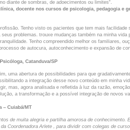
 diante de sombras, de adoecimentos ou limites”.
ínica, docente nos cursos de psicologia, pedagogia e ge
ofissão. Tenho visto os pacientes que tem mais facilidade 
a seus problemas. trouxe mudanças também na minha vida p
ranquilidade. Tenho compreendido melhor os familiares, ou
 processo de autocura, autoconhecimento e expansão de con
 Psicóloga, Catanduva/SP
im, uma abertura de possibilidades para que gradativamente,
ssibilitando a integração desse novo conteúdo em minha vid
ir, mas, agora analisada e refletida à luz da razão, emoçã
ução, a transformação e a possível integração de novos valo
a – Cuiabá/MT
tos de muita alegria e partilha amorosa de conhecimento.
E
 da Coordenadora Arlete , para dividir com colegas de cur