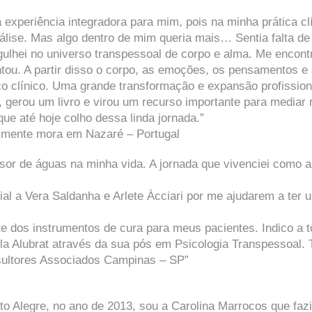
xperiência integradora para mim, pois na minha prática clí
álise. Mas algo dentro de mim queria mais… Sentia falta de
gulhei no universo transpessoal de corpo e alma. Me encontr
tou. A partir disso o corpo, as emoções, os pensamentos e 
ço clínico. Uma grande transformação e expansão profissio
 gerou um livro e virou um recurso importante para mediar
ue até hoje colho dessa linda jornada.”
almente mora em Nazaré – Portugal
sor de águas na minha vida. A jornada que vivenciei como a
ecial a Vera Saldanha e Arlete Àcciari por me ajudarem a 
rte dos instrumentos de cura para meus pacientes. Indico 
ela Alubrat através da sua pós em Psicologia Transpessoal. 
ultores Associados Campinas – SP”
to Alegre, no ano de 2013, sou a Carolina Marrocos que fa