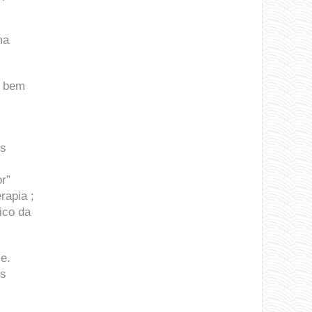
ma
z bem
os
r”
rapia ;
ico da
e.
os