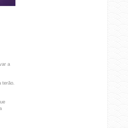
var a
 terão.
que
a