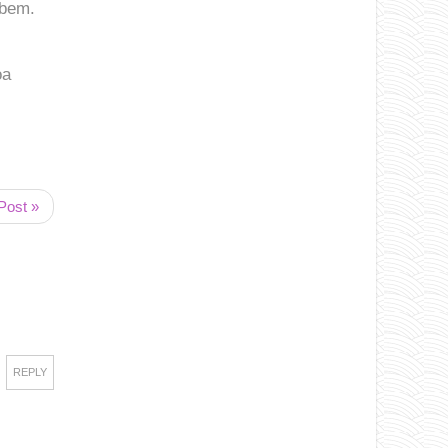
 bem.
oa
Post »
REPLY