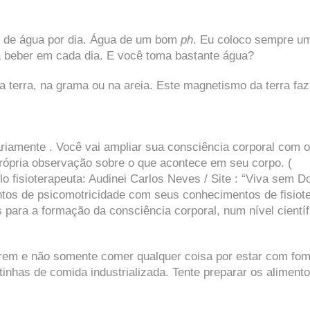
os de água por dia. Água de um bom
ph
. Eu coloco sempre u
a beber em cada dia. E você toma bastante água?
a terra, na grama ou na areia. Este magnetismo da terra fa
ariamente . Você vai ampliar sua consciência corporal com 
rópria observação sobre o que acontece em seu corpo. (
 fisioterapeuta: Audinei Carlos Neves / Site : “Viva sem Do
ntos de psicomotricidade com seus conhecimentos de fisiote
para a formação da consciência corporal, num nível científ
trem e não somente comer qualquer coisa por estar com fom
atinhas de comida industrializada. Tente preparar os aliment