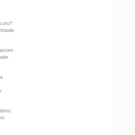
scuro?
lidade
tasiam
ade.
da
o
rdens:
em