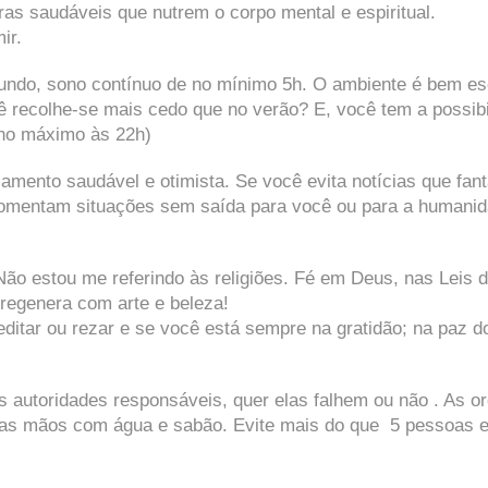
ras saudáveis que nutrem o corpo mental e espiritual.
ir.
undo, sono contínuo de no mínimo 5h. O ambiente é bem e
recolhe-se mais cedo que no verão? E, você tem a possibi
r no máximo às 22h)
mento saudável e otimista. Se você evita notícias que fan
comentam situações sem saída para você ou para a humanid
Não estou me referindo às religiões. Fé em Deus, nas Leis 
regenera com arte e beleza!
ditar ou rezar e se você está sempre na gratidão; na paz d
 autoridades responsáveis, quer elas falhem ou não . As o
e as mãos com água e sabão. Evite mais do que 5 pessoas 