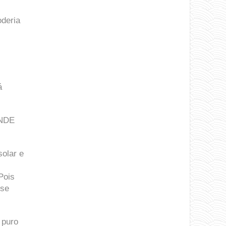
oderia
á
ONDE
solar e
Pois
 se
 puro