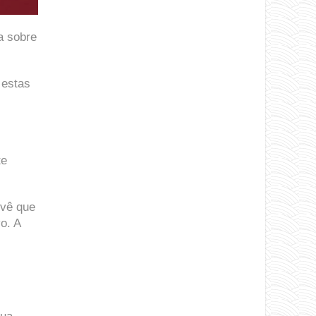
a sobre
 estas
te
 vê que
o. A