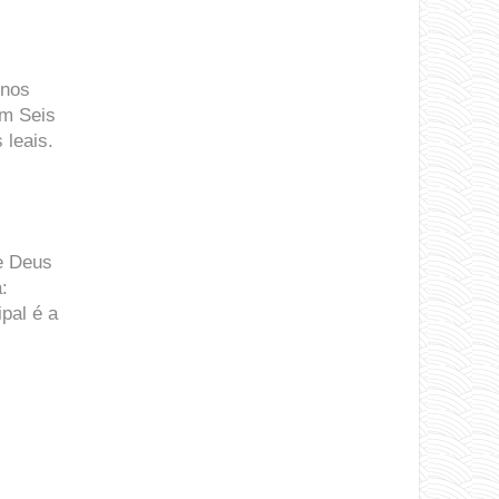
 nos
em Seis
 leais.
e Deus
:
pal é a