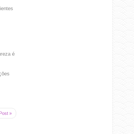
ientes
ureza é
ções
Post »