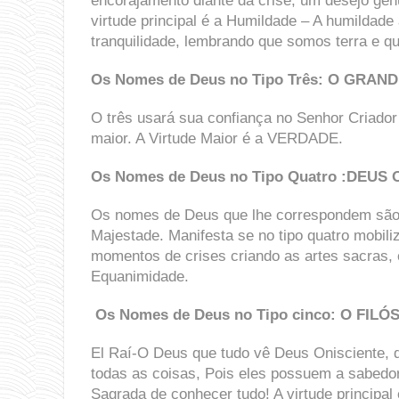
encorajamento diante da crise, um desejo ge
virtude principal é a Humildade – A humildade
tranquilidade, lembrando que somos terra e qu
Os Nomes de Deus no Tipo Três
: O GRAN
O três usará sua confiança no Senhor Criador
maior. A Virtude Maior é a VERDADE.
Os Nomes de Deus no Tipo Quatro :DEUS O
Os nomes de Deus que lhe correspondem sã
Majestade. Manifesta se no tipo quatro mobil
momentos de crises criando as artes sacras, 
Equanimidade.
Os Nomes de Deus no Tipo cinco:
O
FILÓ
El Raí-O Deus que tudo vê Deus Onisciente, q
todas as coisas, Pois eles possuem a sabedor
Sagrada de conhecer tudo! A virtude principa