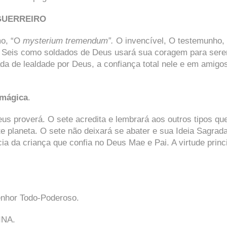
GUERREIRO
mo, “O
mysterium tremendum”.
O invencível, O testemunho,
po Seis como soldados de Deus usará sua coragem para ser
da de lealdade por Deus, a confiança total nele e em amigos
 mágica
.
s proverá. O sete acredita e lembrará aos outros tipos qu
e planeta. O sete não deixará se abater e sua Ideia Sagrada
ia da criança que confia no Deus Mae e Pai. A virtude princi
nhor Todo-Poderoso.
INA.