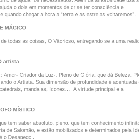
nuíno de ajudar os necessitados. Além da amorosidade usa 
 ajuda o dois em momentos de crise ter consciência e
e quando chegar a hora a “terra e as estrelas voltaremos”.
DE MÁGICO
 de todas as coisas, O Vitorioso, entregando se a uma reali
 artista
o
:
Amor- Criador da Luz-, Pleno de Glória, que dá Beleza, P
izando o Artista. Sua dimensão de profundidade é acentuada
catedrais, mandalas, ícones… A virtude principal e a
SOFO MÍSTICO
ue tem saber absoluto, pleno, que tem conhecimento infinit
ia de Salomão, e estão mobilizados e determinados pela Id
l é o Desapego
.