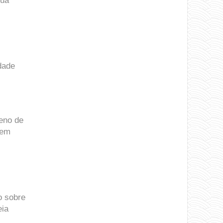
sua
dade
leno de
 em
o sobre
eia