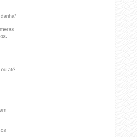
aldanha*
úmeras
uos.
 ou até
e
jam
mos