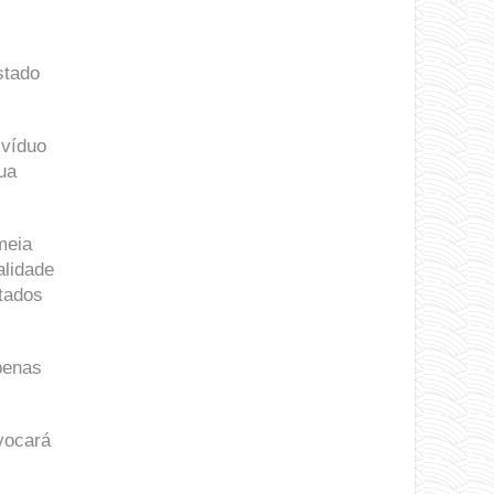
stado
ivíduo
ua
meia
alidade
tados
penas
ovocará