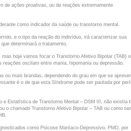
tom de ações proativas, ou de reações extremamente
derante como indicador da saúde ou transtorno mental.
rido, e o tipo da reação do indivíduo, irá caracterizar sua
 que determinará o tratamento.
, mas hoje vamos focar o Transtorno Afetivo Bipolar (TAB) 
s reações oscilam entre mania, hipomania ou depressão.
as ou mais brandas, dependendo do grau em que se apresen
essante é o de que esta Síndrome pode ser pautada por per
 e Estatística de Transtorno Mental – DSM III, não existia t
rou o chamado Transtorno Afetivo Bipolar – TAB ou como t
HB.
agnosticados como Psicose Maníaco-Depressivo, PMD, por