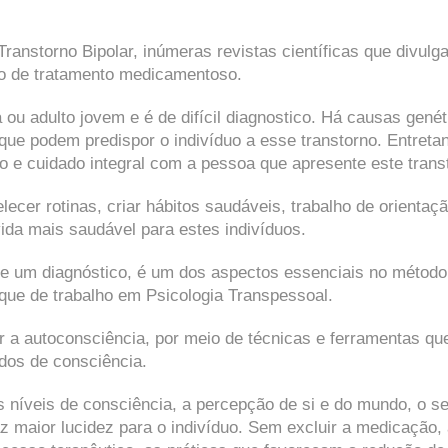
Transtorno Bipolar, inúmeras revistas científicas que divulg
o de tratamento medicamentoso.
ou adulto jovem e é de difícil diagnostico. Há causas genét
que podem predispor o indivíduo a esse transtorno. Entreta
o e cuidado integral com a pessoa que apresente este trans
er rotinas, criar hábitos saudáveis, trabalho de orientaç
vida mais saudável para estes indivíduos.
de um diagnóstico, é um dos aspectos essenciais no método
que de trabalho em Psicologia Transpessoal.
r a autoconsciência, por meio de técnicas e ferramentas qu
dos de consciência.
íveis de consciência, a percepção de si e do mundo, o s
raz maior lucidez para o indivíduo. Sem excluir a medicação,