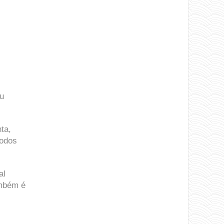
ou
ta,
íodos
al
ambém é