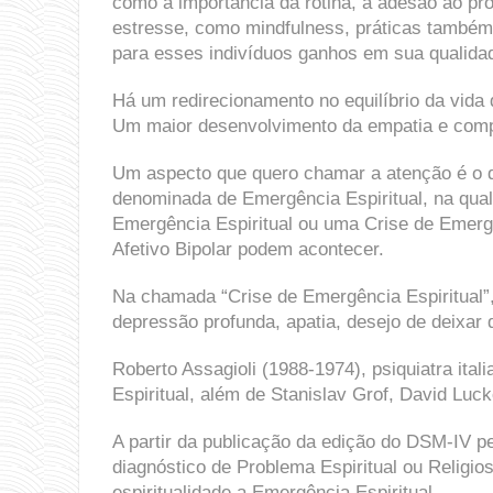
como a importância da rotina, a adesão ao pr
estresse, como mindfulness, práticas também 
para esses indivíduos ganhos em sua qualidad
Há um redirecionamento no equilíbrio da vida 
Um maior desenvolvimento da empatia e compa
Um aspecto que quero chamar a atenção é o 
denominada de Emergência Espiritual, na qua
Emergência Espiritual ou uma Crise de Emergê
Afetivo Bipolar podem acontecer.
Na chamada “Crise de Emergência Espiritual”
depressão profunda, apatia, desejo de deixar d
Roberto Assagioli (1988-1974), psiquiatra ita
Espiritual, além de Stanislav Grof, David Luck
A partir da publicação da edição do DSM-IV pe
diagnóstico de Problema Espiritual ou Religios
espiritualidade a Emergência Espiritual.