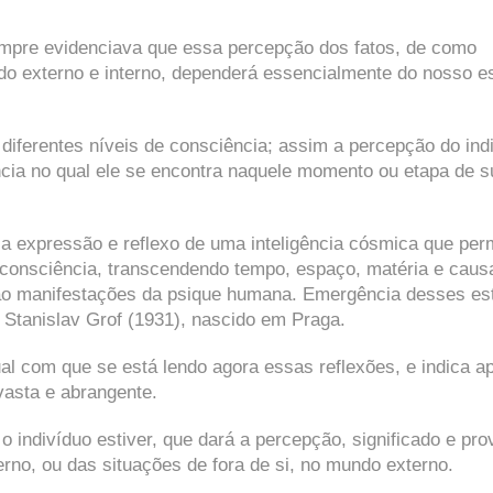
sempre evidenciava que essa percepção dos fatos, de como
o externo e interno, dependerá essencialmente do nosso e
iferentes níveis de consciência; assim a percepção do ind
ncia no qual ele se encontra naquele momento ou etapa de s
 a expressão e reflexo de uma inteligência cósmica que per
 consciência, transcendendo tempo, espaço, matéria e caus
são manifestações da psique humana. Emergência desses es
ra Stanislav Grof (1931), nascido em Praga.
ual com que se está lendo agora essas reflexões, e indica a
vasta e abrangente.
o indivíduo estiver, que dará a percepção, significado e pr
rno, ou das situações de fora de si, no mundo externo.