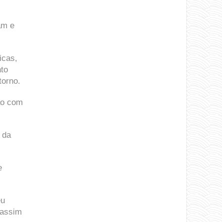
am e
icas,
nto
torno.
ão com
 da
e
eu
 assim