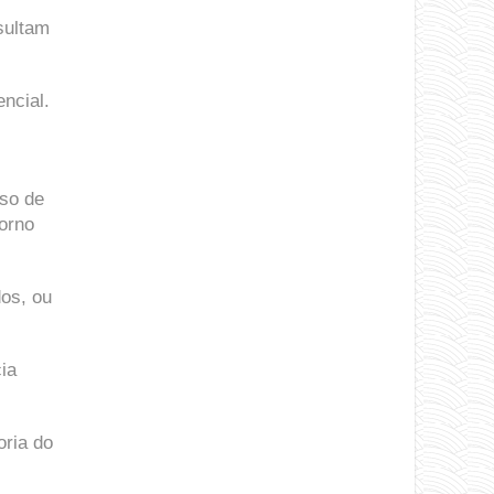
sultam
ncial.
sso de
torno
os, ou
ia
oria do