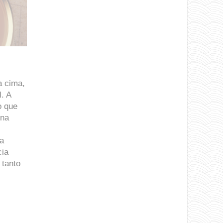
a cima,
l.
A
o que
 na
ia
cia
 tanto