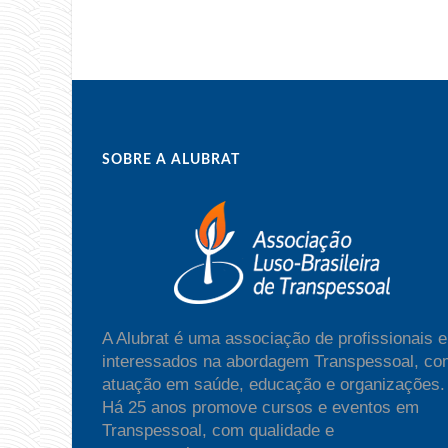
SOBRE A ALUBRAT
A Alubrat é uma associação de profissionais e
interessados na abordagem Transpessoal, co
atuação em saúde, educação e organizações.
Há 25 anos promove cursos e eventos em
Transpessoal, com qualidade e