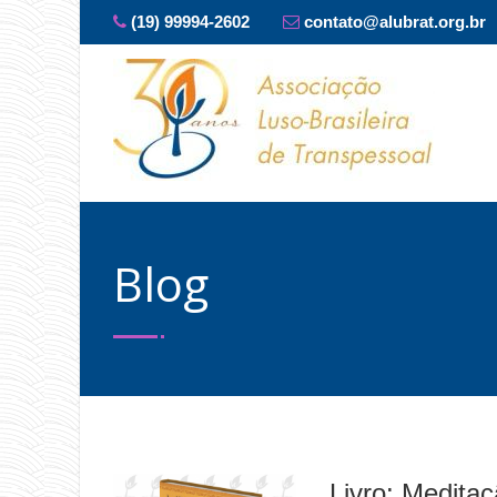
(19) 99994-2602
contato@alubrat.org.br
Blog
Livro: Medita