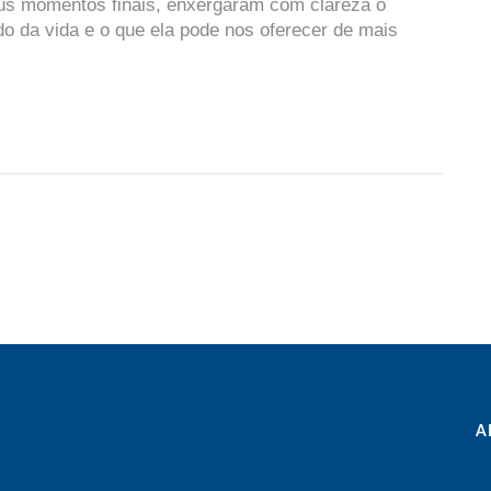
s momentos finais, enxergaram com clareza o
ado da vida e o que ela pode nos oferecer de mais
A