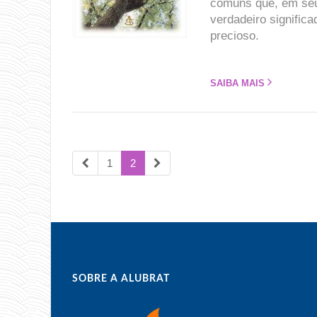
comuns que, em seu
verdadeiro signific
precioso.
SAIBA MAIS
1
2
SOBRE A ALUBRAT