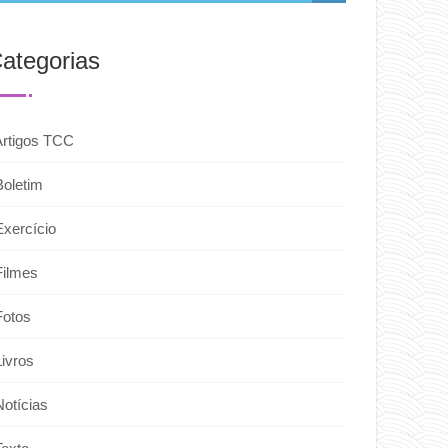
ategorias
Artigos TCC
Boletim
Exercício
Filmes
Fotos
Livros
Notícias