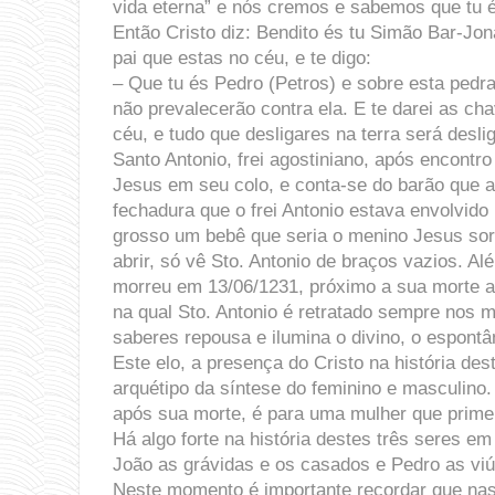
vida eterna” e nós cremos e sabemos que tu és
Então Cristo diz: Bendito és tu Simão Bar-J
pai que estas no céu, e te digo:
– Que tu és Pedro (Petros) e sobre esta pedra 
não prevalecerão contra ela. E te darei as cha
céu, e tudo que desligares na terra será desli
Santo Antonio, frei agostiniano, após encont
Jesus em seu colo, e conta-se do barão que a
fechadura que o frei Antonio estava envolvido 
grosso um bebê que seria o menino Jesus sorr
abrir, só vê Sto. Antonio de braços vazios. A
morreu em 13/06/1231, próximo a sua morte 
na qual Sto. Antonio é retratado sempre nos 
saberes repousa e ilumina o divino, o espontân
Este elo, a presença do Cristo na história des
arquétipo da síntese do feminino e masculin
após sua morte, é para uma mulher que prime
Há algo forte na história destes três seres e
João as grávidas e os casados e Pedro as vi
Neste momento é importante recordar que nas