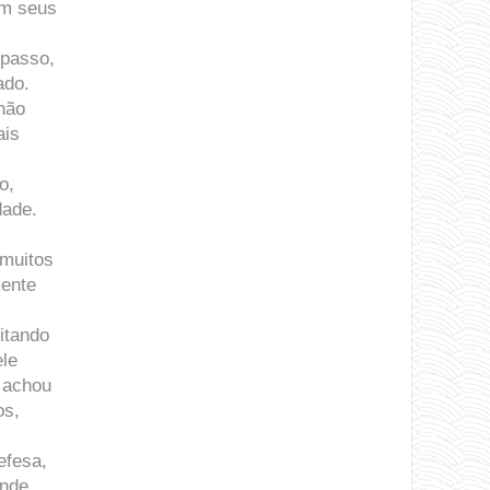
em seus
 passo,
ado.
nhão
ais
o,
dade.
 muitos
mente
itando
ele
 achou
os,
efesa,
ande