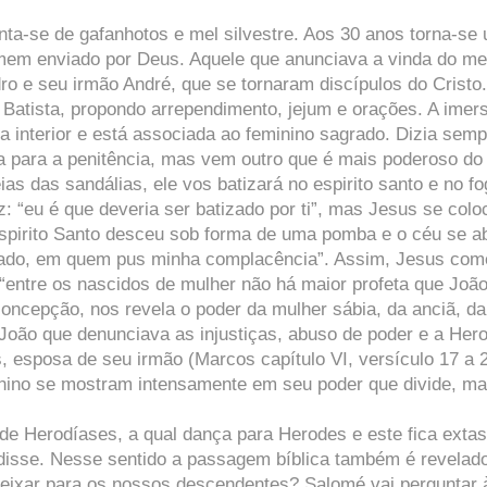
nta-se de gafanhotos e mel silvestre. Aos 30 anos torna-se
omem enviado por Deus. Aquele que anunciava a vinda do me
dro e seu irmão André, que se tornaram discípulos do Cristo.
 Batista, propondo arrependimento, jejum e orações. A imer
interior e está associada ao feminino sagrado. Dizia semp
a para a penitência, mas vem outro que é mais poderoso do
as das sandálias, ele vos batizará no espirito santo e no fo
z: “eu é que deveria ser batizado por ti”, mas Jesus se colo
 Espirito Santo desceu sob forma de uma pomba e o céu se ab
amado, em quem pus minha complacência”. Assim, Jesus co
 “entre os nascidos de mulher não há maior profeta que João
concepção, nos revela o poder da mulher sábia, da anciã, d
João que denunciava as injustiças, abuso de poder e a Her
s, esposa de seu irmão (Marcos capítulo VI, versículo 17 a 
ino se mostram intensamente em seu poder que divide, ma
de Herodíases, a qual dança para Herodes e este fica extas
edisse. Nesse sentido a passagem bíblica também é revelad
 deixar para os nossos descendentes? Salomé vai perguntar 