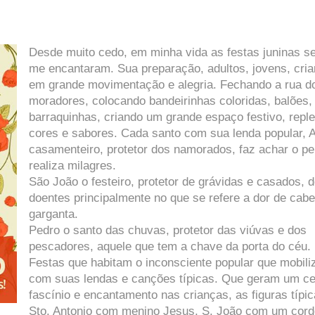
Desde muito cedo, em minha vida as festas juninas 
me encantaram. Sua preparação, adultos, jovens, cri
em grande movimentação e alegria. Fechando a rua d
moradores, colocando bandeirinhas coloridas, balões,
barraquinhas, criando um grande espaço festivo, reple
cores e sabores. Cada santo com sua lenda popular, 
ca
samenteiro, protetor dos namorados, faz achar o pe
realiza milagres.
São João o festeiro, protetor de grávidas e casados, 
doentes principalmente no que se refere a dor de cab
garganta.
Pedro o santo das chuvas, protetor das viúvas e dos
pescadores, aquele que tem a chave da porta do céu.
Festas que habitam o inconsciente popular que mobil
com suas lendas e canções típicas. Que geram um ce
fascínio e encantamento nas crianças, as figuras típi
Sto. Antonio com menino Jesus, S. João com um cord