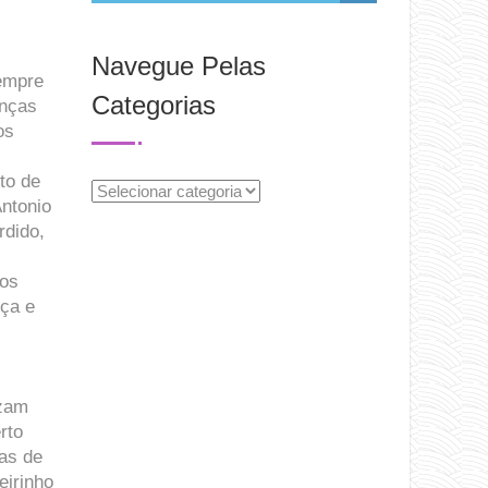
Navegue Pelas
sempre
Categorias
anças
os
to de
Navegue
Antonio
Pelas
rdido,
Categorias
dos
eça e
izam
rto
cas de
eirinho