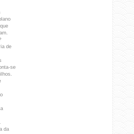
s
plano
 que
tam.
?
ia de
s
onta-se
ilhos.
e
ão
 a
.
a da