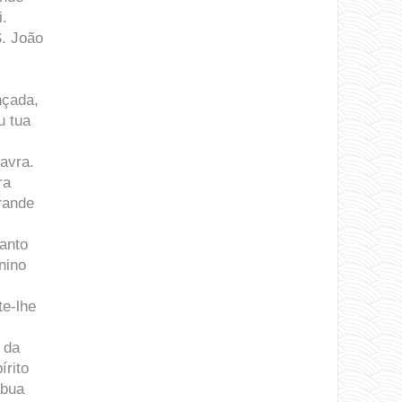
i.
S. João
nçada,
u tua
avra.
ra
rande
santo
nino
te-lhe
 da
írito
abua