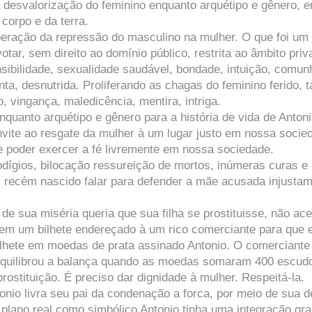
 desvalorização do feminino enquanto arquétipo e gênero, 
 corpo e da terra.
eração da repressão do masculino na mulher. O que foi um
tar, sem direito ao domínio público, restrita ao âmbito priv
nsibilidade, sexualidade saudável, bondade, intuição, comu
, desnutrida. Proliferando as chagas do feminino ferido, t
, vingança, maledicência, mentira, intriga.
nquanto arquétipo e gênero para a história de vida de Antoni
vite ao resgate da mulher à um lugar justo em nossa socie
se poder exercer a fé livremente em nossa sociedade.
odígios, bilocação ressureição de mortos, inúmeras curas e
m recém nascido falar para defender a mãe acusada injusta
de sua miséria queria que sua filha se prostituisse, não ace
agem um bilhete endereçado à um rico comerciante para que 
ilhete em moedas de prata assinado Antonio. O comerciante
 equilibrou a balança quando as moedas somaram 400 escud
rostituição. É preciso dar dignidade à mulher. Respeitá-la.
nio livra seu pai da condenação a forca, por meio de sua d
 plano real como simbólico Antonio tinha uma integração gr