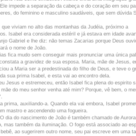
. Ele impede a separação da cabeça e do coração em seu pa
eres, do feminino e masculino saudáveis, que sem dúvida 
s que viviam no alto das montanhas da Judéia, próximo a
s. Isabel era considerada estéril e já estava em idade ava
njo Gabriel e lhe diz: não temas Zacarias porque Deus ouvi
 dará o nome de João.
ias fica mudo sem conseguir mais pronunciar uma única pal
constata a gravidez de sua esposa. Maria, mãe de Jesus, e
iou a Maria ser a predestinada do filho de Deus, e teve o g
da sua prima Isabel, e esta vai ao encontro dela.
eu Jesus e estremeceu, então Isabel fica plena do espirito 
a mãe do meu senhor venha até mim? Porque, vê bem, o me
”.
a prima, auxiliando-a. Quando ela vai embora, Isabel prome
 um mastro e ascendendo uma fogueira.
.. O dia do nascimento de João é também chamado de Aurora
o, mas também da iluminação. O fogo está associado ao esp
o bebê, ao sugerirem outro nome, seu pai escreve em uma t