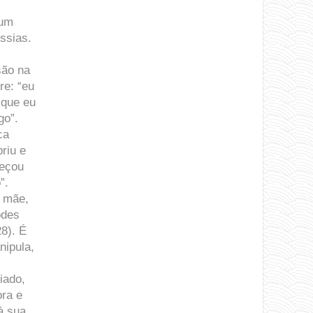
 um
ssias.
são na
re: “eu
 que eu
go”.
ca
riu e
meçou
”.
a mãe,
odes
28). É
nipula,
iado,
ora e
à sua