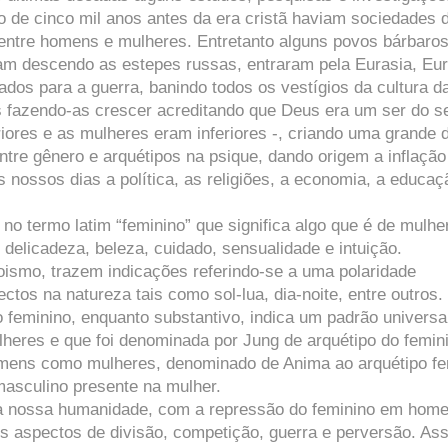
o de cinco mil anos antes da era cristã haviam sociedades 
o entre homens e mulheres. Entretanto alguns povos bárbaros
ram descendo as estepes russas, entraram pela Eurasia, Eu
os para a guerra, banindo todos os vestígios da cultura d
 fazendo-as crescer acreditando que Deus era um ser do s
ores e as mulheres eram inferiores -, criando uma grande d
tre gênero e arquétipos na psique, dando origem a inflação
s nossos dias a política, as religiões, a economia, a educaç
no termo latim “feminino” que significa algo que é de mulhe
 delicadeza, beleza, cuidado, sensualidade e intuição.
ismo, trazem indicações referindo-se a uma polaridade
ctos na natureza tais como sol-lua, dia-noite, entre outros.
feminino, enquanto substantivo, indica um padrão universal
eres e que foi denominada por Jung de arquétipo do femin
omens como mulheres, denominado de Anima ao arquétipo fe
asculino presente na mulher.
 à nossa humanidade, com a repressão do feminino em home
os aspectos de divisão, competição, guerra e perversão. As