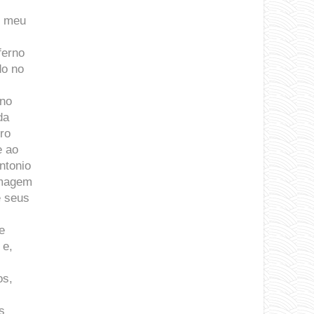
s meu
ferno
do no
ino
da
vro
e ao
ntonio
imagem
e seus
e
 e,
os,
s