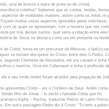
o, uma de bronze e outra de prata ou de cristal.
consciência coletiva? Sabemos que os contos, lendas, festa
m aspectos de realidades maiores, assim como os mitos no 
. Trazem muitas vezes aspectos ignorados pelos indivíduos,
os com os quais se apresentam, com a história que nos con
 está por trás destes santos, qual seria a relação entre eles
história de Jesus se destaca como um elo presente na histór
 de Cristo, torna-se um precursor do Messias, o batiza na
pois se tornam discípulos do Cristo, entre eles S.Pedro. C
 segundo Clemente de Alexandria, ele era casado e tinha f
ofreu o martírio. Vivia em Cafarnaum e tinha a profissão d
ele e seu irmão André foram atraídos pela pregação de Jo
te apresentou Cristo – eis o Cordeiro de Deus. André conta
s Simão filho de Jonas – tu serás chamado Cefas que foi
aramaico Kipha – Rocha), traduzido Petros do Latim Petrus
. Em outra passagem Pedro diz à Cristo: “Tu tens a palavr