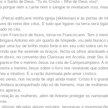
 o Santo de Deus, “Tu és Cristo – filho de Deus vivo”.
ona porque nem a carne nem o sangue te revelaram isso, ma
(Petra) edificarei minha igreja (ekklesian) e as portas do in
ves do reino dos céus. E tudo que ligares na terra será liga
gado no céu.
ro com Francisco de Assis, torna-se Franciscano. Tem o men
brigava Antonio em um quarto de hóspede, viu pelo buraco 
por uma luz de brilho muito forte e em seu colo sobre um li
indo que lhe estende os braços, fecha os olhos atordoado 
lém disso, no convento dos Clarissas em Arcella, onde Sto. A
aparece-lhe o menino Jesus na cela de Camposampiero. A 
mostra o menino Jesus sobre o livro nos revelando que sobr
eo e intuitivo. É a razão iluminada pelo amor cristico.
tes seres, nos recorda de algo ainda maior: Cristo é o grand
o. Andava acompanhado não só de homens, mas de mulheres
iro aparece.
m relação às mulheres, além de Antonio proteger os namorad
úvas.
 últimas décadas alguns estudos, pesquisas e investigaçõe