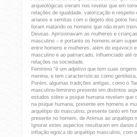
arqueológicas vieram nos revelar que em torn
relações de igualdade, valorização e respeit
arianos e semitas com o degelo dos polos fo
foram matando os homens que não eram treinad
Deusas. Aprisionavam as mulheres e crianças
masculino – e portanto os homens eram superi
entre homens e mulheres, além do equivoco en
masculino e ao patriarcado, influenciado até o
relações na sociedade.
Feminino “é um adjetivo que tem suas origens 
menina, e tem características como gentileza,
Porém, algumas tradições antigas, como o Tao
masculino-feminino presente em distintos aspe
estudos sobre a psique humana revelam que o 
na psique humana, presente em homens e mulh
arquétipo do masculino, presente tanto em h
presente no homem, de Animus ao arquétipo m
Ignorar estes aspectos resultaram em danos
inflação egoica do arquétipo masculino, com 