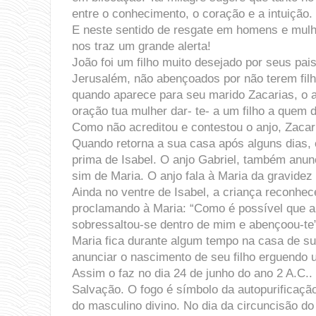
entre o conhecimento, o coração e a intuição
E neste sentido de resgate em homens e mulh
nos traz um grande alerta!
João foi um filho muito desejado por seus pai
Jerusalém, não abençoados por não terem filho
quando aparece para seu marido Zacarias, o a
oração tua mulher dar- te- a um filho a quem
Como não acreditou e contestou o anjo, Zacar
Quando retorna a sua casa após alguns dias, 
prima de Isabel. O anjo Gabriel, também anunc
sim de Maria. O anjo fala à Maria da gravidez 
Ainda no ventre de Isabel, a criança reconhec
proclamando à Maria: “Como é possível que 
sobressaltou-se dentro de mim e abençoou-te
Maria fica durante algum tempo na casa de su
anunciar o nascimento de seu filho erguendo
Assim o faz no dia 24 de junho do ano 2 A.C
Salvação. O fogo é símbolo da autopurificaçã
do masculino divino. No dia da circuncisão d