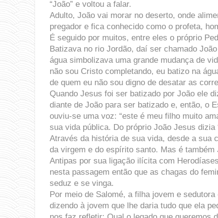
“João” e voltou a falar.
Adulto, João vai morar no deserto, onde alime
pregador e fica conhecido como o profeta, h
É seguido por muitos, entre eles o próprio Pe
Batizava no rio Jordão, daí ser chamado João
água simbolizava uma grande mudança de vida 
não sou Cristo completando, eu batizo na águ
de quem eu não sou digno de desatar as correi
Quando Jesus foi ser batizado por João ele di
diante de João para ser batizado e, então, o
ouviu-se uma voz: “este é meu filho muito 
sua vida pública. Do próprio João Jesus dizia
Através da história de sua vida, desde a sua 
da virgem e do espírito santo. Mas é também 
Antipas por sua ligação ilícita com Herodíase
nesta passagem então que as chagas do femin
seduz e se vinga.
Por meio de Salomé, a filha jovem e sedutora 
dizendo à jovem que lhe daria tudo que ela p
nos faz refletir: Qual o legado que queremos