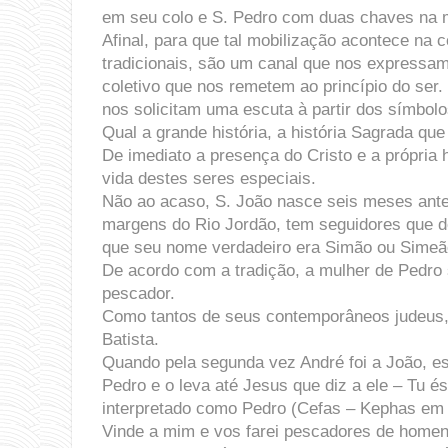
em seu colo e S. Pedro com duas chaves na mã
Afinal, para que tal mobilização acontece na 
tradicionais, são um canal que nos expressa
coletivo que nos remetem ao princípio do ser
nos solicitam uma escuta à partir dos símbol
Qual a grande história, a história Sagrada que
De imediato a presença do Cristo e a própria 
vida destes seres especiais.
Não ao acaso, S. João nasce seis meses antes
margens do Rio Jordão, tem seguidores que de
que seu nome verdadeiro era Simão ou Simeão,
De acordo com a tradição, a mulher de Pedro s
pescador.
Como tantos de seus contemporâneos judeus, 
Batista.
Quando pela segunda vez André foi a João, es
Pedro e o leva até Jesus que diz a ele – Tu é
interpretado como Pedro (Cefas – Kephas em 
Vinde a mim e vos farei pescadores de homens