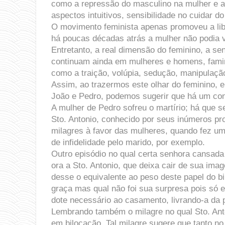
como a repressão do masculino na mulher e a
aspectos intuitivos, sensibilidade no cuidar do
O movimento feminista apenas promoveu a lib
há poucas décadas atrás a mulher não podia vo
Entretanto, a real dimensão do feminino, a se
continuam ainda em mulheres e homens, faminta
como a traição, volúpia, sedução, manipulação
Assim, ao trazermos este olhar do feminino, e
João e Pedro, podemos sugerir que há um con
A mulher de Pedro sofreu o martírio; há que 
Sto. Antonio, conhecido por seus inúmeros pr
milagres à favor das mulheres, quando fez u
de infidelidade pelo marido, por exemplo.
Outro episódio no qual certa senhora cansada 
ora a Sto. Antonio, que deixa cair de sua im
desse o equivalente ao peso deste papel do b
graça mas qual não foi sua surpresa pois só
dote necessário ao casamento, livrando-a da p
Lembrando também o milagre no qual Sto. Anto
em bilocação. Tal milagre sugere que tanto no