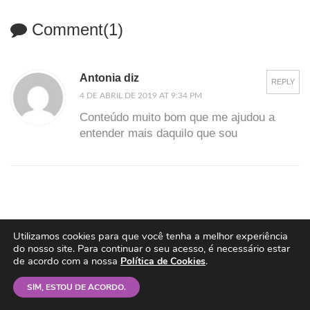
Comment(1)
Antonia diz
REPLY
4 DE ABRIL DE 2019 AT 9:34 PM
Conteúdo muito bom que me ajudou a
entender mais daquilo que sou
Deixe seu comentário
Utilizamos cookies para que você tenha a melhor experiência
do nosso site. Para continuar o seu acesso, é necessário estar
de acordo com a nossa
.
Política de Cookies
SIM, ESTOU DE ACORDO.