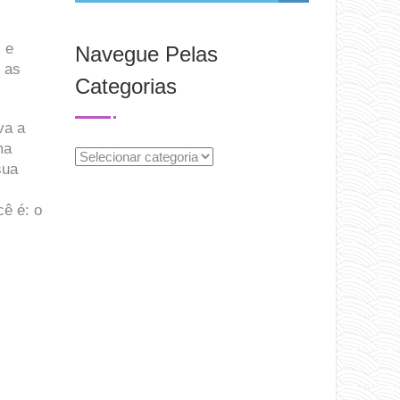
 e
Navegue Pelas
 as
Categorias
va a
ma
Navegue
sua
Pelas
Categorias
cê é: o