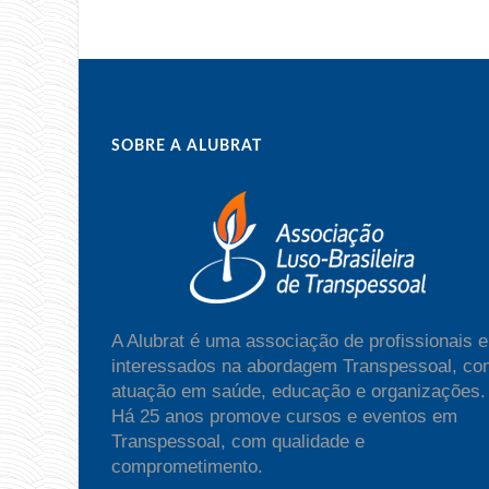
SOBRE A ALUBRAT
A Alubrat é uma associação de profissionais e
interessados na abordagem Transpessoal, co
atuação em saúde, educação e organizações.
Há 25 anos promove cursos e eventos em
Transpessoal, com qualidade e
comprometimento.