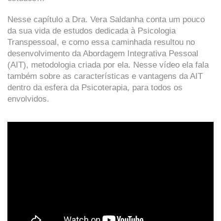
Nesse capítulo a Dra. Vera Saldanha conta um pouco
da sua vida de estudos dedicada à Psicologia
Transpessoal, e como essa caminhada resultou no
desenvolvimento da Abordagem Integrativa Pessoal
(AIT), metodologia criada por ela. Nesse vídeo ela fala
também sobre as características e vantagens da AIT
dentro da esfera da Psicoterapia, para todos os
envolvidos.