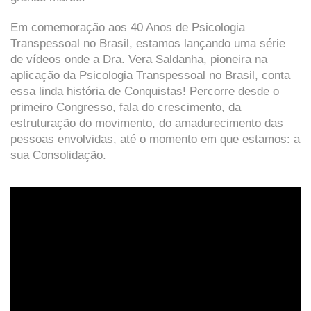
Em comemoração aos 40 Anos de Psicologia
Transpessoal no Brasil, estamos lançando uma série
de vídeos onde a Dra. Vera Saldanha, pioneira na
aplicação da Psicologia Transpessoal no Brasil, conta
essa linda história de Conquistas! Percorre desde o
primeiro Congresso, fala do crescimento, da
estruturação do movimento, do amadurecimento das
pessoas envolvidas, até o momento em que estamos: a
sua Consolidação.