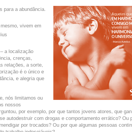
s para a abundância.
o mesmo, vivem em
lius
– a localização
ência, crenças,
s relações, a sorte,
orização é o único e
ância, e alegria que
e, nós limitamos ou
os nossos
rguntou, por exemplo, por que tantos jovens atores, que ga
 se autodestruir com drogas e comportamento errático? Ou 
 mendigar por trocados? Ou por que algumas pessoas conti
e trabalho indesejáveis?