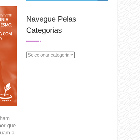
Navegue Pelas
Categorias
Navegue
Pelas
Categorias
nham
por que
nuam a