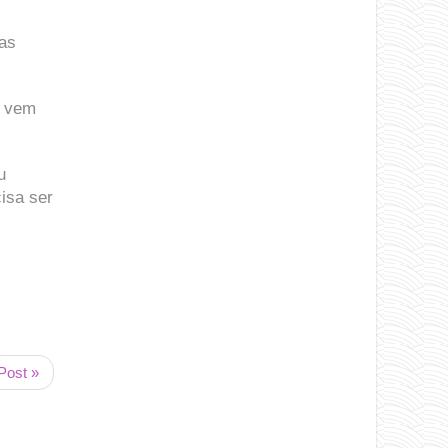
as
o vem
u
cisa ser
Post »