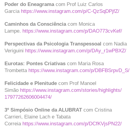
Poder do Eneagrama
com Prof Luiz Carlos
Garcia
https://www.instagram.
com/p/C-QzSqDPjfZ/
Caminhos da Consciência
com Monica
Lampe.
https://www.instagram.
com/p/DAO773cvKef/
Perspectivas da Psicologia Transpessoal
com Nadia
Veriguini
https://www.
instagram.com/p/DAy_r1wPBXZ/
Eurotas: Pontes Criativas
com Maria Rosa
Trombetta
https://www.
instagram.com/p/DBFBSrpvD_S/
Felicidade e Plenitude
com Prof Manoel
Simão
https://www.instagram.
com/stories/highlights/
17977262606004474/
3º Simpósio Online da ALUBRAT
com Cristina
Carrieri, Elaine Lach e Tabata
Correia
https://www.instagram.
com/p/DCfKVjsPN22/