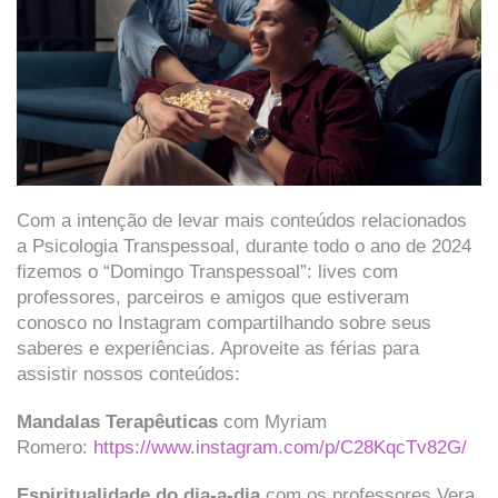
Com a intenção de levar mais conteúdos relacionados
a Psicologia Transpessoal, durante todo o ano de 2024
fizemos o “Domingo Transpessoal”: lives com
professores, parceiros e amigos que estiveram
conosco no Instagram compartilhando sobre seus
saberes e experiências.
Aproveite as férias para
assistir nossos conteúdos:
Mandalas Terapêuticas
com Myriam
Romero:
https://www.instagram.
com/p/C28KqcTv82G/
Espiritualidade do dia-a-dia
com os professores Vera