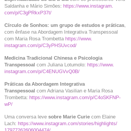
Saldanha e Mário Simões:
https://www.instagram.
com/p/C3gPRkxP37t/
Círculo de Sonhos: um grupo de estudos e práticas
,
com ênfase na Abordagem Integrativa Transpessoal
com Maria Rosa Trombetta
https://www.
instagram.com/p/C3yPHSUvcod/
Medicina Tradicional Chinesa e Psicologia
Transpessoal
com Juliana Lotumolo:
https://www.
instagram.com/p/C4ENUGVvQ0B/
Práticas da Abordagem Integrativa
Transpessoal
com Adriana Vasilian e Maria Rosa
Trombetta:
https://www.
instagram.com/p/C4oSKFNP-
wP/
Uma conversa leve
sobre Marie Curie
com Elaine
Lach:
https://www.instagram.
com/stories/highlights/
17977262606004474/