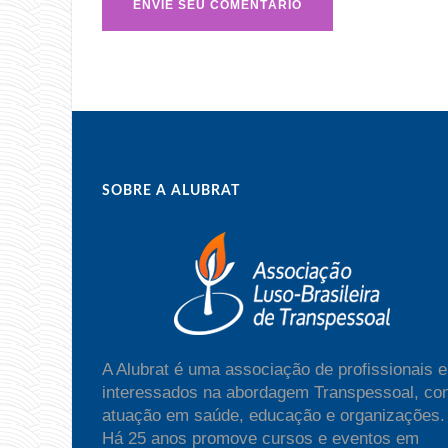
SOBRE A ALUBRAT
A Alubrat é uma associação de profissionais e
interessados na abordagem Transpessoal, co
atuação em saúde, educação e organizações.
Há 25 anos promove cursos e eventos em