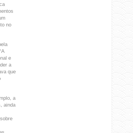
ica
mentos
 um
to no
pela
“A
nal e
der a
tava que
o
mplo, a
s, ainda
 sobre
as