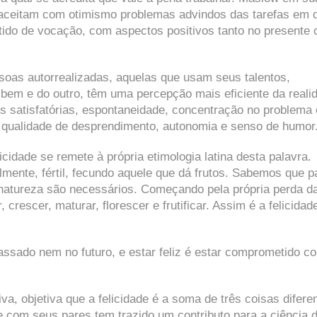
 aceitam com otimismo problemas advindos das tarefas em 
tido de vocação, com aspectos positivos tanto no presente
essoas autorrealizadas, aquelas que usam seus talentos,
 bem e do outro, têm uma percepção mais eficiente da reali
is satisfatórias, espontaneidade, concentração no problema
, qualidade de desprendimento, autonomia e senso de humor
cidade se remete à própria etimologia latina desta palavra.
almente, fértil, fecundo aquele que dá frutos. Sabemos que p
 natureza são necessários. Começando pela própria perda d
crescer, maturar, florescer e frutificar. Assim é a felicidad
passado nem no futuro, e estar feliz é estar comprometido 
va, objetiva que a felicidade é a soma de três coisas difere
e com seus pares tem trazido um contributo para a ciência 