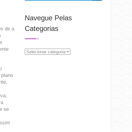
Navegue Pelas
Categorias
es de a
u
e
ente
Navegue
Pelas
Categorias
o
 plano
nte,
iva,
ra
e se
assim