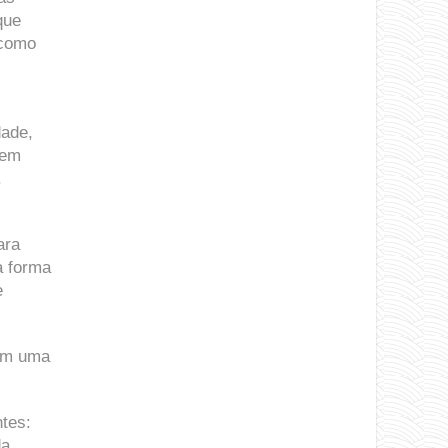
que
 como
dade,
 em
.
ara
a forma
e
com uma
ntes:
da