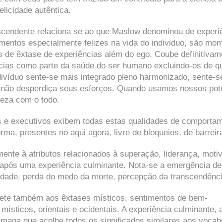
elicidade autêntica.
ranscendente relaciona se ao que Maslow denominou de experi
mentos especialmente felizes na vida do individuo, são mo
 de êxtase de experiências além do ego. Coube definitivam
ncias como parte da saúde do ser humano excluindo-os de q
divíduo sente-se mais integrado pleno harmonizado, sente-s
l não desperdiça seus esforços. Quando usamos nossos pot
eza com o todo.
res e executivos exibem todas estas qualidades de comporta
a, presentes no aqui agora, livre de bloqueios, de barreir
mente à atributos relacionados à superação, liderança, moti
 após uma experiência culminante. Nota-se a emergência de
ondade, perda do medo da morte, percepção da transcendênci
emete também aos êxtases místicos, sentimentos de bem-
 místicos, orientais e ocidentais. A experiência culminante, 
umana que acolhe todos os significados similares aos vocab