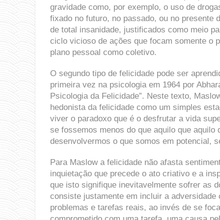
gravidade como, por exemplo, o uso de drogas 
fixado no futuro, no passado, ou no presente
de total insanidade, justificados como meio p
ciclo vicioso de ações que focam somente o p
plano pessoal como coletivo.
O segundo tipo de felicidade pode ser aprendi
primeira vez na psicologia em 1964 por Abhar
Psicologia da Felicidade”. Neste texto, Maslo
hedonista da felicidade como um simples esta
viver o paradoxo que é o desfrutar a vida supe
se fossemos menos do que aquilo que aquilo 
desenvolvermos o que somos em potencial, se
Para Maslow a felicidade não afasta sentiment
inquietação que precede o ato criativo e a insp
que isto signifique inevitavelmente sofrer as 
consiste justamente em incluir a adversidade
problemas e tarefas reais, ao invés de se foc
comprometido com uma tarefa, uma causa pela