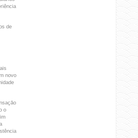
riência
os de
ais
um novo
nidade
ensação
o o
sim
a
stência