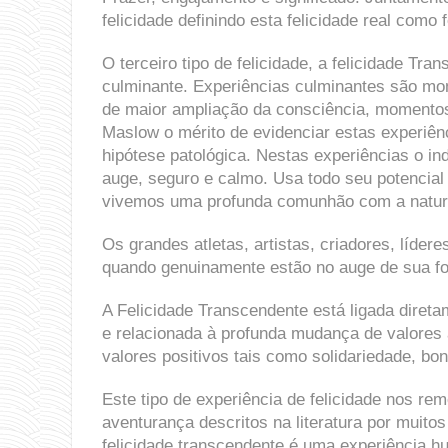
felicidade definindo esta felicidade real como f
O terceiro tipo de felicidade, a felicidade T
culminante. Experiências culminantes são mo
de maior ampliação da consciência, momentos
Maslow o mérito de evidenciar estas experiê
hipótese patológica. Nestas experiências o in
auge, seguro e calmo. Usa todo seu potencia
vivemos uma profunda comunhão com a natur
Os grandes atletas, artistas, criadores, líde
quando genuinamente estão no auge de sua form
A Felicidade Transcendente está ligada direta
e relacionada à profunda mudança de valores
valores positivos tais como solidariedade, b
Este tipo de experiência de felicidade nos r
aventurança descritos na literatura por muitos
felicidade transcendente é uma experiência h