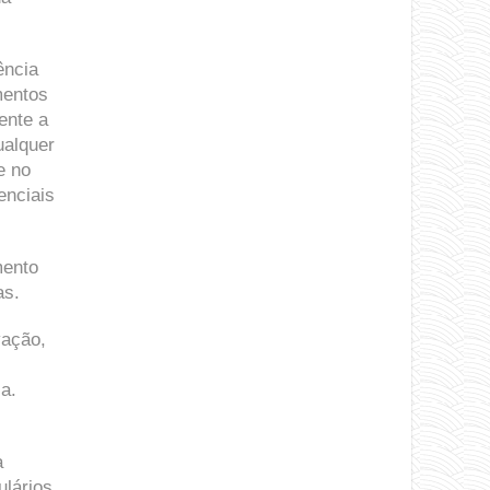
ência
mentos
ente a
ualquer
e no
enciais
mento
as.
vação,
a.
a
ulários