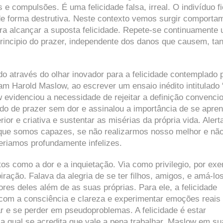
e compulsões. É uma felicidade falsa, irreal. O indivíduo f
 de forma destrutiva. Neste contexto vemos surgir comporta
ara alcançar a suposta felicidade. Repete-se continuamente
rincipio do prazer, independente dos danos que causem, tan
do através do olhar inovador para a felicidade contemplado 
am Harold Maslow, ao escrever um ensaio inédito intitulado 
w evidenciou a necessidade de rejeitar a definição convencio
do de prazer sem dor e assinalou a importância de se apren
rior e criativa e sustentar as misérias da própria vida. Aler
que somos capazes, se não realizarmos nosso melhor e nã
riamos profundamente infelizes.
os como a dor e a inquietação. Via como privilegio, por exe
iração. Falava da alegria de se ter filhos, amigos, e amá-lo
dores deles além de as suas próprias. Para ele, a felicidade
 com a consciência e clareza e experimentar emoções reais
ar e se perder em pseudoproblemas. A felicidade é estar
 qual se acredita que vale a pena trabalhar. Maslow em su