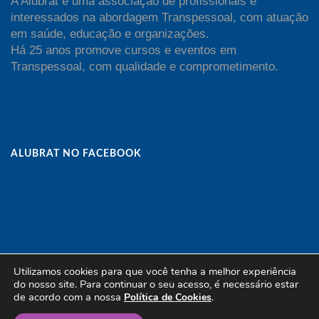
A Alubrat é uma associação de profissionais e
interessados na abordagem Transpessoal, com atuação
em saúde, educação e organizações.
Há 25 anos promove cursos e eventos em
Transpessoal, com qualidade e comprometimento.
ALUBRAT NO FACEBOOK
Utilizamos cookies para que você tenha a melhor experiência
do nosso site. Para continuar o seu acesso, é necessário estar
de acordo com a nossa
.
Copyright Alubrat - All Rights Reserved | Powered by
Política de Cookies
ingrevallo.net