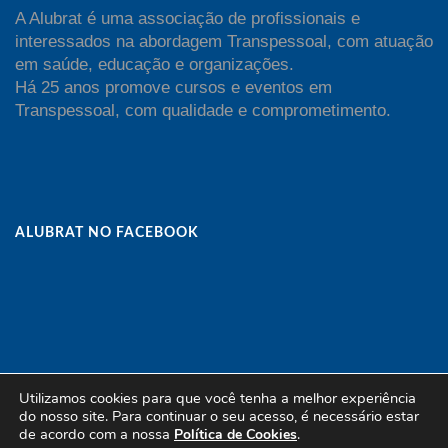
A Alubrat é uma associação de profissionais e
interessados na abordagem Transpessoal, com atuação
em saúde, educação e organizações.
Há 25 anos promove cursos e eventos em
Transpessoal, com qualidade e comprometimento.
ALUBRAT NO FACEBOOK
Utilizamos cookies para que você tenha a melhor experiência
do nosso site. Para continuar o seu acesso, é necessário estar
de acordo com a nossa
.
Política de Cookies
Copyright Alubrat - All Rights Reserved | Powered by