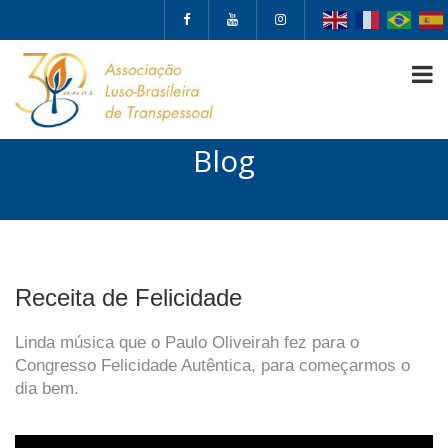
Blog
Receita de Felicidade
Linda música que o Paulo Oliveirah fez para o
Congresso Felicidade Autêntica, para começarmos o
dia bem.