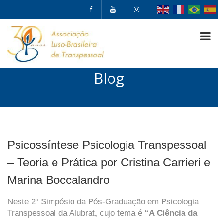
Blog
Psicossíntese Psicologia Transpessoal
– Teoria e Prática por Cristina Carrieri e
Marina Boccalandro
Neste 2º Simpósio da Pós-Graduação em Psicologia
Transpessoal da Alubrat
,
cujo tema é
“A Ciência da