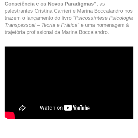
Consciência e os Novos Paradigmas”,
as
palestrantes Cristina Carrieri e Marina Boccalandro nos
trazem o lançamento do livro
“Psicossíntese Psicologia
Transpessoal – Teoria e Prática”
e uma homenagem à
trajetória profissional da Marina Boccalandro.