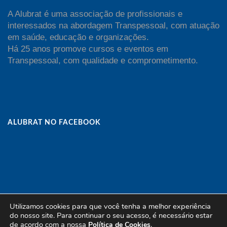
A Alubrat é uma associação de profissionais e
interessados na abordagem Transpessoal, com atuação
em saúde, educação e organizações.
Há 25 anos promove cursos e eventos em
Transpessoal, com qualidade e comprometimento.
ALUBRAT NO FACEBOOK
Utilizamos cookies para que você tenha a melhor experiência
do nosso site. Para continuar o seu acesso, é necessário estar
de acordo com a nossa
.
Política de Cookies
Copyright Alubrat - All Rights Reserved | Powered by