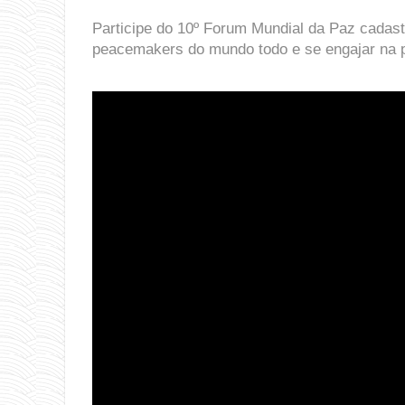
Participe do 10º Forum Mundial da Paz cadas
peacemakers do mundo todo e se engajar na 