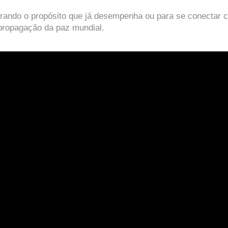
trando o propósito que já desempenha ou para se conectar 
propagação da paz mundial.