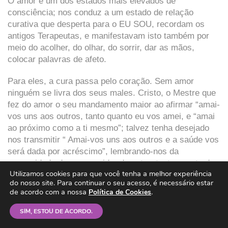
O amor é um dos estados mais elevados de
consciência; nos conduz a um estado de relação
curativa que desperta para o EU SOU, recordam os
antigos Terapeutas, e manifestavam isto também por
meio do acolher, do olhar, do sorrir, dar as mãos,
colocar palavras de afeto.
Para eles, a cura passa pelo coração. Sem amor
ninguém se livra dos seus males. Cristo, o Mestre que
fez do amor o seu mandamento maior ao afirmar “amai-
vos uns aos outros, tanto quanto eu vos amei, e “amai
ao próximo como a ti mesmo”; talvez tenha desejado
nos transmitir “ Amai-vos uns aos outros e a saúde vos
será dada por acréscimo”, lembrando-nos da
necessidade de amar, cuidar do outro, tanto quanto de
Utilizamos cookies para que você tenha a melhor experiência
nós próprios.
do nosso site. Para continuar o seu acesso, é necessário estar
de acordo com a nossa
.
Política de Cookies
A boa palavra coração que simboliza o amor; o qual
traz a cura; nos sugere em seu desdobramento, com
SIM, ESTOU DE ACORDO.
coragem e ação; indicando que precisamos vencer o