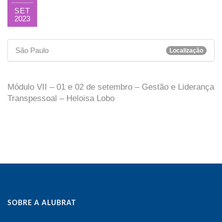
SET
2023
São Paulo
Localização
Módulo VII – 01 e 02 de setembro – Gestão e Liderança
Transpessoal – Heloisa Lobo
SOBRE A ALUBRAT