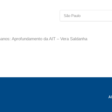
São Paulo
manos: Aprofundamento da AIT – Vera Saldanha
A