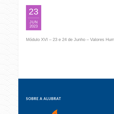
23
JUN
2023
Módulo XVI – 23 e 24 de Junho – Valores Hu
SOBRE A ALUBRAT