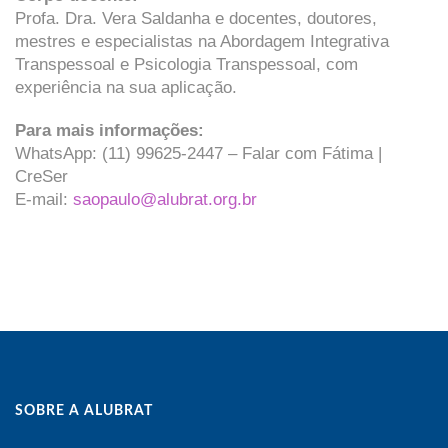
Profa. Dra. Vera Saldanha e docentes, doutores,
mestres e especialistas na Abordagem Integrativa
Transpessoal e Psicologia Transpessoal, com
experiência na sua aplicação.
Para mais informações:
WhatsApp: (11) 99625-2447 – Falar com Fátima |
CreSer
E-mail:
saopaulo@alubrat.org.br
SOBRE A ALUBRAT