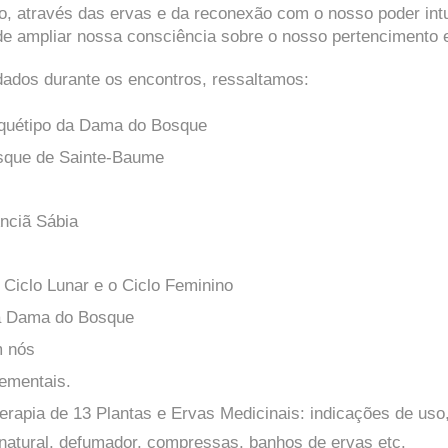
o, através das ervas e da reconexão com o nosso poder intu
e ampliar nossa consciência sobre o nosso pertencimento 
ados durante os encontros, ressaltamos:
arquétipo da Dama do Bosque
sque de Sainte-Baume
nciã Sábia
Ciclo Lunar e o Ciclo Feminino
a Dama do Bosque
m nós
ementais.
erapia de 13 Plantas e Ervas Medicinais: indicações de uso,
 natural, defumador, compressas, banhos de ervas etc.