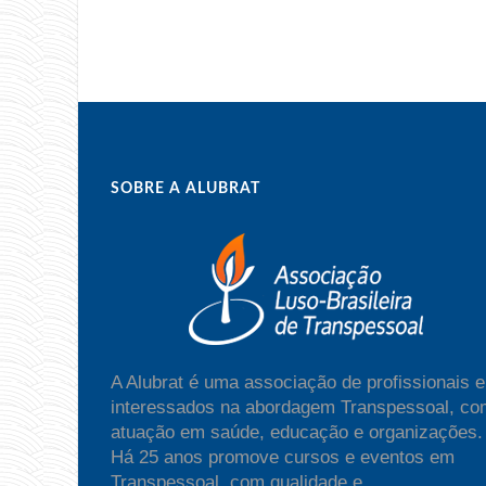
SOBRE A ALUBRAT
A Alubrat é uma associação de profissionais e
interessados na abordagem Transpessoal, co
atuação em saúde, educação e organizações.
Há 25 anos promove cursos e eventos em
Transpessoal, com qualidade e