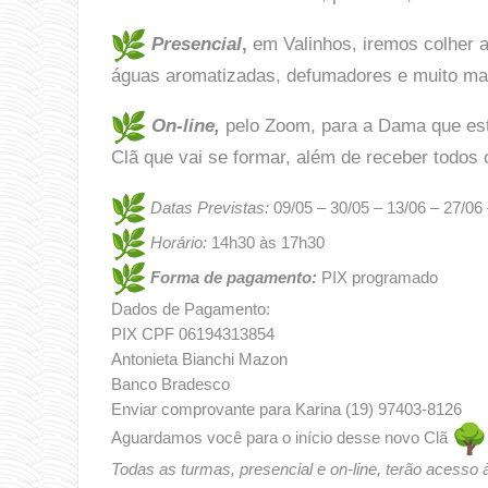
Presencial
,
em Valinhos, iremos colher
águas aromatizadas, defumadores e muito mai
On-line,
pelo Zoom, para a Dama que est
Clã que vai se formar, além de receber todos 
Datas Previstas:
09/05 – 30/05 – 13/06 – 27/06 
Horário:
14h30 às 17h30
Forma de pagamento:
PIX programado
Dados de Pagamento:
PIX CPF 06194313854
Antonieta Bianchi Mazon
Banco Bradesco
Enviar comprovante para Karina (19) 97403-8126
Aguardamos você para o início desse novo Clã
Todas as turmas, presencial e on-line, terão acesso 