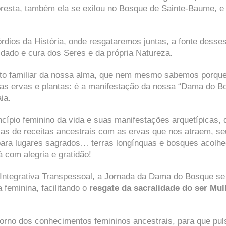
loresta, também ela se exilou no Bosque de Sainte-Baume, e
rdios da História, onde resgataremos juntas, a fonte dess
dado e cura dos Seres e da própria Natureza.
o familiar da nossa alma, que nem mesmo sabemos porque 
s ervas e plantas: é a manifestação da nossa “Dama do Bosq
ia.
cípio feminino da vida e suas manifestações arquetípicas, 
cas de receitas ancestrais com as ervas que nos atraem, s
 para lugares sagrados… terras longínquas e bosques acol
 com alegria e gratidão!
ntegrativa Transpessoal, a Jornada da Dama do Bosque se
a feminina, facilitando o
resgate da sacralidade do ser Mul
orno dos conhecimentos femininos ancestrais, para que pul