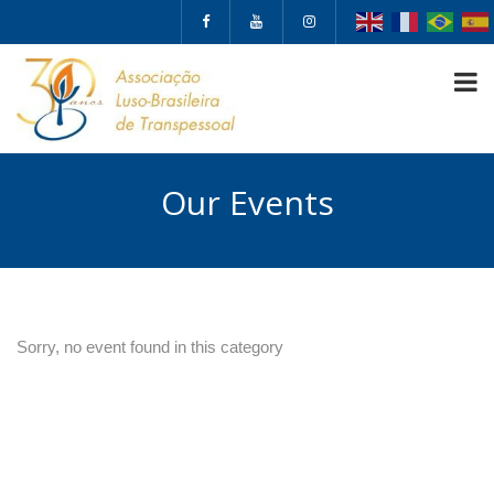
teste
Our Events
Sorry, no event found in this category