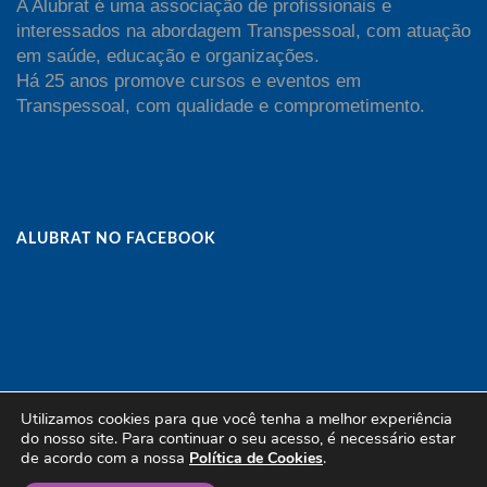
A Alubrat é uma associação de profissionais e
interessados na abordagem Transpessoal, com atuação
em saúde, educação e organizações.
Há 25 anos promove cursos e eventos em
Transpessoal, com qualidade e comprometimento.
ALUBRAT NO FACEBOOK
Utilizamos cookies para que você tenha a melhor experiência
do nosso site. Para continuar o seu acesso, é necessário estar
de acordo com a nossa
.
Copyright Alubrat - All Rights Reserved | Powered by
Política de Cookies
ingrevallo.net